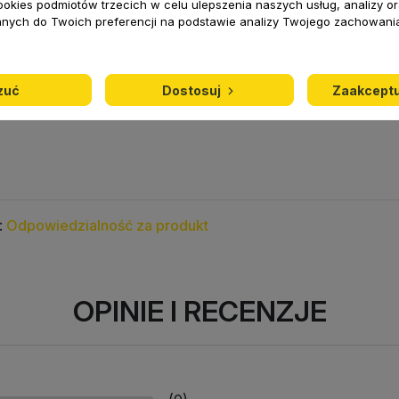
ookies podmiotów trzecich w celu ulepszenia naszych usług, analizy o
Dobrze wyprofilowana oraz antypo
nych do Twoich preferencji na podstawie analizy Twojego zachowani
podczas chodzenia i naturalne poru
podeszwie.Brak konieczności regulac
Walk.
zuć
Dostosuj
Zaakceptu
:
Odpowiedzialność za produkt
OPINIE I RECENZJE