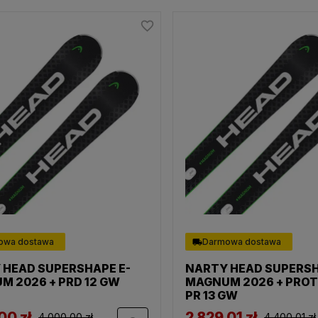
favorite_border
owa dostawa
Darmowa dostawa
 HEAD SUPERSHAPE E-
NARTY HEAD SUPERSH
M 2026 + PRD 12 GW
MAGNUM 2026 + PRO
PR 13 GW
00 zł
2 829,01 zł
4 000,00 zł
4 400,01 zł