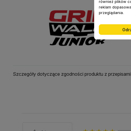
również plików c
reklam dopasowa
przeglądania.
Odr
Szczegóły dotyczące zgodności produktu z przepisami