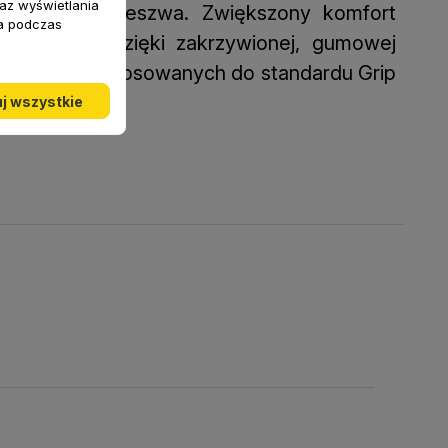
raz wyświetlania
ślizgowa podeszwa. Zwiększony komfort
a podczas
szanie się dzięki zakrzywionej, gumowej
ji wiązań dostosowanych do standardu Grip
j wszystkie