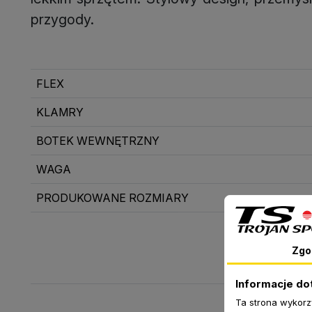
przygody.
FLEX
KLAMRY
BOTEK WEWNĘTRZNY
WAGA
PRODUKOWANE ROZMIARY
Zgo
Informacje do
Ta strona wykorz