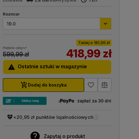
Rozmiar
19.0
taniej o 181,00 zł
Historia ceny
418,99 zł
599,99 zł

Ostatnie sztuki w magazynie

favorite_border
Dodaj do koszyka
+20,95 zł punktów lojalnościowych
i

Zapytaj o produkt