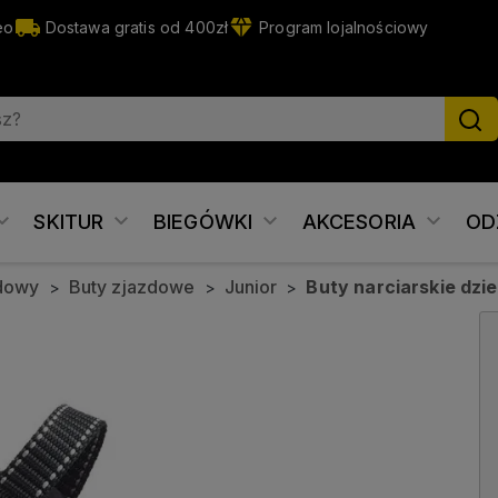
eo
Dostawa gratis od 400zł
Program lojalnościowy
SKITUR
BIEGÓWKI
AKCESORIA
OD
zdowy
Buty zjazdowe
Junior
Buty narciarskie dz