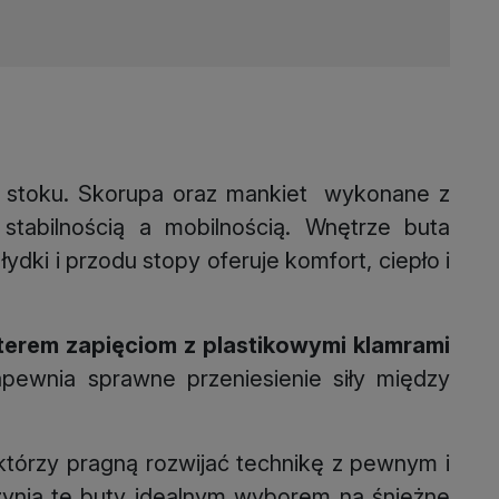
 stoku. Skorupa oraz mankiet wykonane z
abilnością a mobilnością. Wnętrze buta
dki i przodu stopy oferuje komfort, ciepło i
terem zapięciom z plastikowymi klamrami
pewnia sprawne przeniesienie siły między
którzy pragną rozwijać technikę z pewnym i
zynią te buty idealnym wyborem na śnieżne