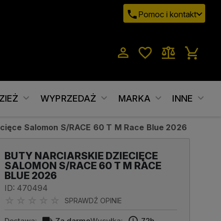
Pomoc i kontakt
ZIEŻ
WYPRZEDAŻ
MARKA
INNE
iecięce Salomon S/RACE 60 T M Race Blue 2026
BUTY NARCIARSKIE DZIECIĘCE
SALOMON S/RACE 60 T M RACE
BLUE 2026
ID: 470494
SPRAWDŹ OPINIE
Dostawa:
Za darmo
Wysyłka:
72h