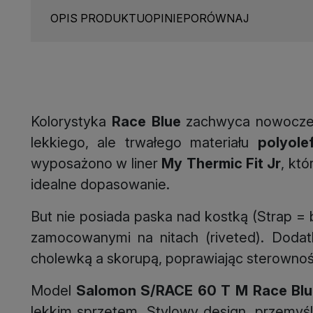
OPIS PRODUKTU
OPINIE
PORÓWNAJ
Kolorystyka
Race Blue
zachwyca nowoczes
lekkiego, ale trwałego materiału
polyole
wyposażono w liner
My Thermic Fit Jr
, kt
idealne dopasowanie.
But nie posiada paska nad kostką (Strap = br
zamocowanymi na nitach (riveted). Dod
cholewką a skorupą, poprawiając sterownoś
Model
Salomon S/RACE 60 T M Race Bl
lekkim sprzętem. Stylowy design, przemyś