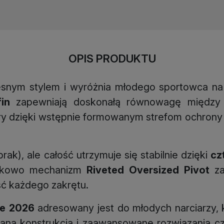
OPIS PRODUKTU
nym stylem i wyróżnia młodego sportowca na
fin
zapewniają doskonałą równowagę między st
óry dzięki wstępnie formowanym strefom ochrony ły
ak), ale całość utrzymuje się stabilnie dzięki
cz
atkowo mechanizm
Riveted Oversized Pivot
za
ć każdego zakrętu.
ue 2026
adresowany jest do młodych narciarzy, 
lana konstrukcja i zaawansowane rozwiązania c