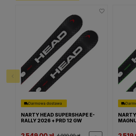
favorite_border
favorite_border
Darmowa dostawa
Darm
NARTY HEAD SUPERSHAPE E-
NARTY
14
RALLY 2026 + PRD 12 GW
MAGNU
2 549,00 zł
2 519,
4 000,00 zł