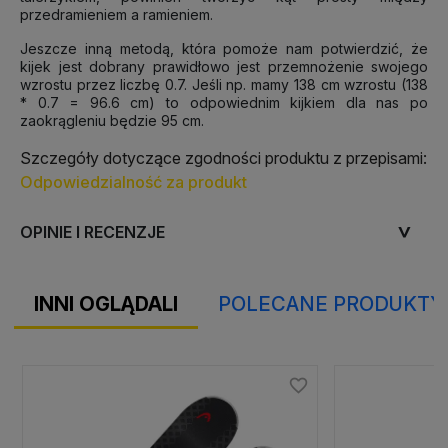
przedramieniem a ramieniem.
Jeszcze inną metodą, która pomoże nam potwierdzić, że
kijek jest dobrany prawidłowo jest przemnożenie swojego
wzrostu przez liczbę 0.7. Jeśli np. mamy 138 cm wzrostu (138
* 0.7 = 96.6 cm) to odpowiednim kijkiem dla nas po
zaokrągleniu będzie 95 cm.
Szczegóły dotyczące zgodności produktu z przepisami:
Odpowiedzialność za produkt
OPINIE I RECENZJE
INNI OGLĄDALI
POLECANE PRODUKTY
favorite_border