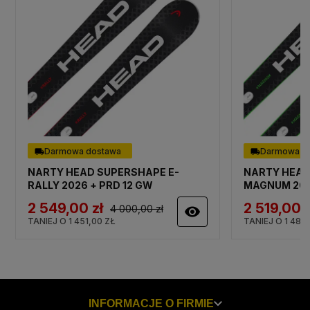
Darmowa dostawa
Darmowa d
NARTY HEAD SUPERSHAPE E-
NARTY HEAD
RALLY 2026 + PRD 12 GW
MAGNUM 202
2 549,00 zł
2 519,00 z
4 000,00 zł
visibility
TANIEJ O 1 451,00 ZŁ
TANIEJ O 1 481,
INFORMACJE O FIRMIE