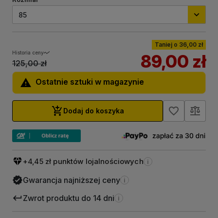
85
taniej o 36,00 zł
Historia ceny
89,00 zł
125,00 zł

Ostatnie sztuki w magazynie

favorite_border
Dodaj do koszyka
+4,45 zł punktów lojalnościowych
i
verified
Gwarancja najniższej ceny
i
keyboard_return
Zwrot produktu do 14 dni
i