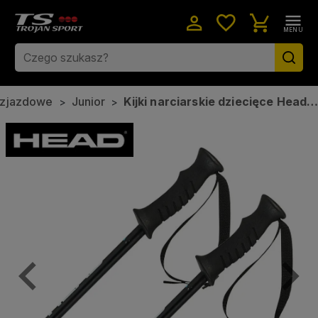
menu
MENU
 zjazdowe
Junior
Kijki narciarskie dziecięce Head
Previous
Next