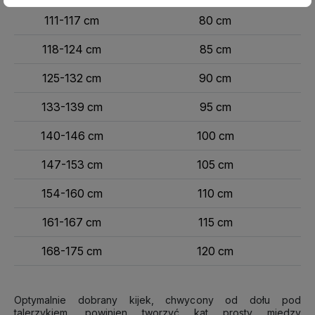
111-117 cm
80 cm
118-124 cm
85 cm
125-132 cm
90 cm
133-139 cm
95 cm
140-146 cm
100 cm
147-153 cm
105 cm
154-160 cm
110 cm
161-167 cm
115 cm
168-175 cm
120 cm
Optymalnie dobrany kijek, chwycony od dołu pod
talerzykiem, powinien tworzyć kąt prosty między