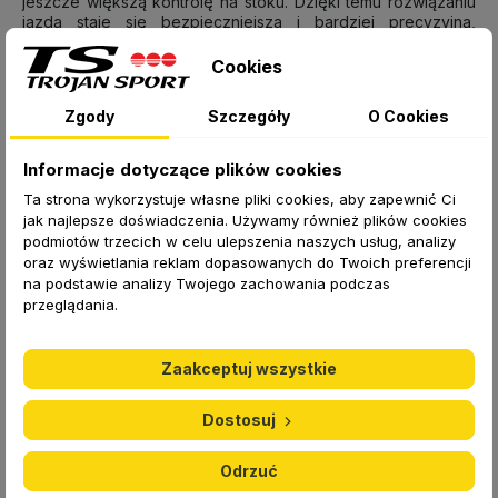
jeszcze większą kontrolę na stoku. Dzięki temu rozwiązaniu
jazda staje się bezpieczniejsza i bardziej precyzyjna,
niezależnie od rodzaju terenu.
Cookies
Estetyka i design również odgrywają ważną rolę –
szata
graficzna Supershape Team 2026
została dopasowana do
Zgody
Szczegóły
O Cookies
sprzętu z linii
HEAD Supershape
, tworząc spójny,
dynamiczny wygląd, który przyciąga uwagę i podkreśla
sportowy charakter młodych narciarzy.
Informacje dotyczące plików cookies
Kije Supershape Team 2026
to nie tylko funkcjonalne
Ta strona wykorzystuje własne pliki cookies, aby zapewnić Ci
narzędzie, ale także element, który motywuje do osiągania
jak najlepsze doświadczenia. Używamy również plików cookies
coraz lepszych wyników. Dzięki nim młodzi sportowcy mogą
podmiotów trzecich w celu ulepszenia naszych usług, analizy
rozwijać swoje umiejętności, czerpiąc maksimum radości z
oraz wyświetlania reklam dopasowanych do Twoich preferencji
jazdy.
Dołącz do grona ambitnych narciarzy i odkryj, jak
na podstawie analizy Twojego zachowania podczas
wiele możesz osiągnąć z Supershape Team 2026!
przeglądania.
TABELA DOBORU KIJKÓW NARCIARSKICH
Zaakceptuj wszystkie
WZROST
DŁUGOŚĆ KIJÓW
Dostosuj
97-103 cm
70 cm
Odrzuć
104-110 cm
75 cm